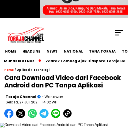
SCROLL TO CONTINUE WITH CONTENT
HOME
HEADLINE
NEWS
NASIONAL
TANA TORAJA
TO
nas IKaTNus
Zadrak Tombeg Ajak Diaspora Toraja Bermimpi 
/
/
Home
Aplikasi
Teknologi
Cara Download Video dari Facebook
Android dan PC Tanpa Aplikasi
Toraja Channel
- Wartawan
Selasa, 27 Juli 2021
- 14:02 WIT