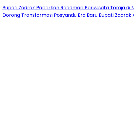
Bupati Zadrak Paparkan Roadmap Pariwisata Toraja di 
Dorong Transformasi Posyandu Era Baru
Bupati Zadrak 