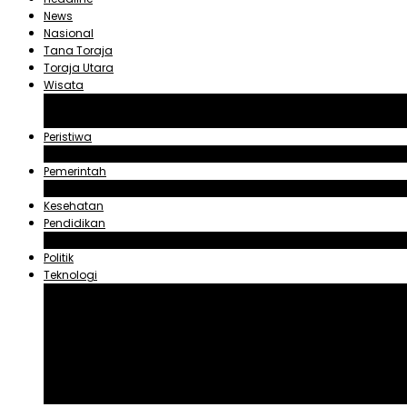
News
Nasional
Tana Toraja
Toraja Utara
Wisata
Obyek Wisata Tana Toraja
Obyek Wisata Toraja Utara
Peristiwa
Hukum dan Kriminal
Pemerintah
Zadrak Tombeg
Kesehatan
Pendidikan
Agama
Politik
Teknologi
Aplikasi
Asuransi
Blogger
Handphone
Sosial Media
Tiktok
Youtube