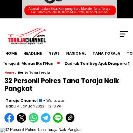
SCROLL TO CONTINUE WITH CONTENT
HOME
HEADLINE
NEWS
NASIONAL
TANA TORAJA
TO
ja di Munas IKaTNus
Zadrak Tombeg Ajak Diaspora Toraja 
/
Home
Berita Tana Toraja
32 Personil Polres Tana Toraja Naik
Pangkat
Toraja Channel
- Wartawan
Rabu, 4 Januari 2023
- 12:18 WIT