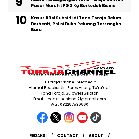
Pasar Murah LPG 3 Kg Berkedok Bisnis
Kasus BBM Subsidi di Tana Toraja Belum
Berhenti, Polisi Buka Peluang Tersangka
Baru
PT Toraja Chanel Intermedia
Alamat Redaksi Jln. Poros Ariang To’ra’da’,
Tana Toraja, Sulawesi Selatan
Email : redaksinasional21@gmail.com
Wa : 082297539960
REDAKSI
CONTACT
ABOUT