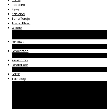
Home
Headline
News
Nasional
Tana Toraja
Toraja Utara
Wisata
Obyek Wisata Tana Toraja
Obyek Wisata Toraja Utara
Peristiwa
Hukum dan Kriminal
Pemerintah
Zadrak Tombeg
Kesehatan
Pendidikan
Agama
Politik
Teknologi
Aplikasi
Asuransi
Blogger
Handphone
Sosial Media
Tiktok