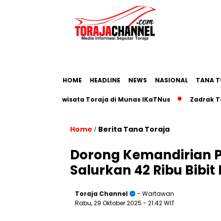
HOME
HEADLINE
NEWS
NASIONAL
TANA T
oadmap Pariwisata Toraja di Munas IKaTNus
Zadrak Tombeg 
Home
Berita Tana Toraja
/
Dorong Kemandirian 
Salurkan 42 Ribu Bibi
Toraja Channel
- Wartawan
Rabu, 29 Oktober 2025
- 21:42 WIT