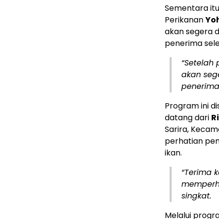
Sementara itu
Perikanan
Yo
akan segera 
penerima sele
“Setelah
akan seg
penerima,
Program ini d
datang dari
R
Sarira, Kecam
perhatian pe
ikan.
“Terima 
memperhat
singkat.
Melalui progr