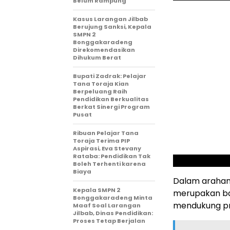
Belum Rampung
Kasus Larangan Jilbab
Berujung Sanksi, Kepala
SMPN 2
Bonggakaradeng
Direkomendasikan
Dihukum Berat
Bupati Zadrak: Pelajar
Tana Toraja Kian
Berpeluang Raih
Pendidikan Berkualitas
Berkat Sinergi Program
Pusat
Ribuan Pelajar Tana
Toraja Terima PIP
Aspirasi, Eva Stevany
Rataba: Pendidikan Tak
Boleh Terhenti karena
Biaya
Dalam arahan
Kepala SMPN 2
merupakan ba
Bonggakaradeng Minta
mendukung pr
Maaf Soal Larangan
Jilbab, Dinas Pendidikan:
Proses Tetap Berjalan