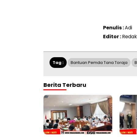
Penulis :
Adi
Editor :
Redak
Tag :
Bantuan Pemda Tana Toraja
B
Berita Terbaru