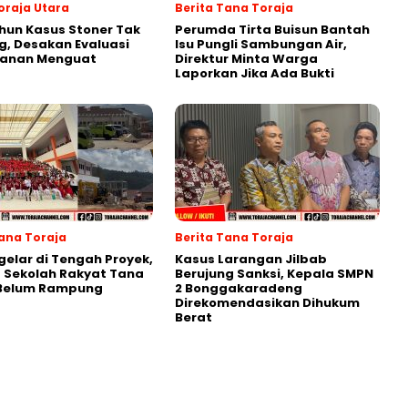
oraja Utara
Berita Tana Toraja
hun Kasus Stoner Tak
Perumda Tirta Buisun Bantah
g, Desakan Evaluasi
Isu Pungli Sambungan Air,
anan Menguat
Direktur Minta Warga
Laporkan Jika Ada Bukti
Tana Toraja
Berita Tana Toraja
gelar di Tengah Proyek,
Kasus Larangan Jilbab
 Sekolah Rakyat Tana
Berujung Sanksi, Kepala SMPN
 Belum Rampung
2 Bonggakaradeng
Direkomendasikan Dihukum
Berat