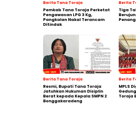
Berita Tana Toraja
Berita T
Pemkab Tana Toraja Perketat
Tiga Ta
Pengawasan LPG 3 Kg,
Berujun
Pangkalan Nakal Terancam
Penang
Ditindak
Berita Tana Toraja
Berita 
Resmi, Bupati Tana Toraja
MPLS Di
Jatuhkan Hukuman Disiplin
Gedung
Berat kepada Kepala SMPN 2
Toraja
Bonggakaradeng