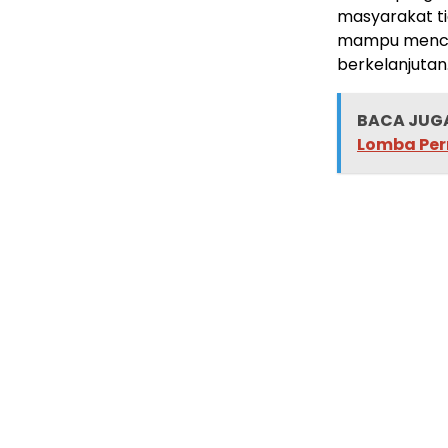
masyarakat t
mampu mencip
berkelanjutan
BACA JUGA
Lomba Pe