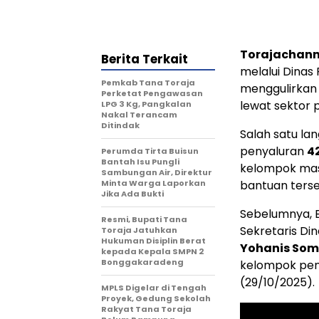
Torajachann
Berita Terkait
melalui Dinas
Pemkab Tana Toraja
menggulirkan
Perketat Pengawasan
lewat sektor 
LPG 3 Kg, Pangkalan
Nakal Terancam
Ditindak
Salah satu la
penyaluran
4
Perumda Tirta Buisun
Bantah Isu Pungli
kelompok mas
Sambungan Air, Direktur
Minta Warga Laporkan
bantuan terse
Jika Ada Bukti
Sebelumnya, 
Resmi, Bupati Tana
Sekretaris Di
Toraja Jatuhkan
Hukuman Disiplin Berat
Yohanis Som
kepada Kepala SMPN 2
Bonggakaradeng
kelompok pen
(29/10/2025).
MPLS Digelar di Tengah
Proyek, Gedung Sekolah
Rakyat Tana Toraja