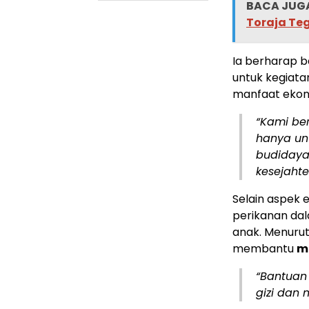
BACA JUGA
Toraja Te
Ia berharap b
untuk kegiat
manfaat ekon
“Kami ber
hanya unt
budidaya
kesejahte
Selain aspek
perikanan da
anak. Menurut
membantu
m
“Bantuan 
gizi dan