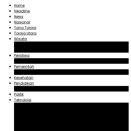
Home
Headline
News
Nasional
Tana Toraja
Toraja Utara
Wisata
Obyek Wisata Tana Toraja
Obyek Wisata Toraja Utara
Peristiwa
Hukum dan Kriminal
Pemerintah
Zadrak Tombeg
Kesehatan
Pendidikan
Agama
Politik
Teknologi
Aplikasi
Asuransi
Blogger
Handphone
Sosial Media