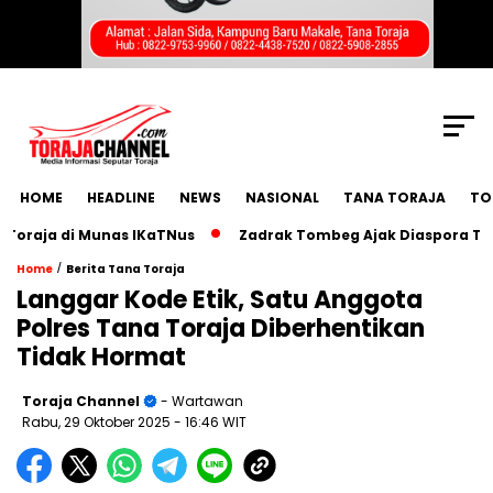
SCROLL TO CONTINUE WITH CONTENT
HOME
HEADLINE
NEWS
NASIONAL
TANA TORAJA
TO
aja di Munas IKaTNus
Zadrak Tombeg Ajak Diaspora Toraja
/
Home
Berita Tana Toraja
Langgar Kode Etik, Satu Anggota
Polres Tana Toraja Diberhentikan
Tidak Hormat
Toraja Channel
- Wartawan
Rabu, 29 Oktober 2025
- 16:46 WIT