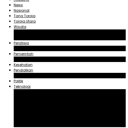
News
Nasional
Tana Toraja
Toraja Utara
Wisata
Obyek Wisata Tana Toraja
Obyek Wisata Toraja Utara
Peristiwa
Hukum dan Kriminal
Pemerintah
Zadrak Tombeg
Kesehatan
Pendidikan
Agama
Politik
Teknologi
Aplikasi
Asuransi
Blogger
Handphone
Sosial Media
Tiktok
Youtube