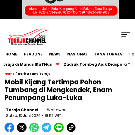
SCROLL TO CONTINUE WITH CONTENT
HOME
HEADLINE
NEWS
NASIONAL
TANA TORAJA
TO
a di Munas IKaTNus
Zadrak Tombeg Ajak Diaspora Toraja B
/
Home
Berita Tana Toraja
Mobil Kijang Tertimpa Pohon
Tumbang di Mengkendek, Enam
Penumpang Luka-Luka
Toraja Channel
- Wartawan
Sabtu, 13 Juni 2026
- 18:57 WIT