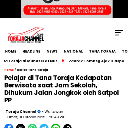
SCROLL TO CONTINUE WITH CONTENT
HOME
HEADLINE
NEWS
NASIONAL
TANA TORAJA
TO
Toraja di Munas IKaTNus
Zadrak Tombeg Ajak Diaspora Tor
/
Home
Berita Tana Toraja
Pelajar di Tana Toraja Kedapatan
Berwisata saat Jam Sekolah,
Dihukum Jalan Jongkok oleh Satpol
PP
Toraja Channel
- Wartawan
Jumat, 31 Oktober 2025
- 20:49 WIT