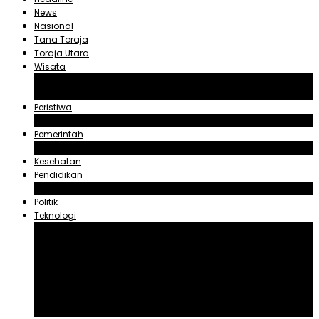
News
Nasional
Tana Toraja
Toraja Utara
Wisata
Obyek Wisata Tana Toraja
Obyek Wisata Toraja Utara
Peristiwa
Hukum dan Kriminal
Pemerintah
Zadrak Tombeg
Kesehatan
Pendidikan
Agama
Politik
Teknologi
Aplikasi
Asuransi
Blogger
Handphone
Sosial Media
Tiktok
Youtube