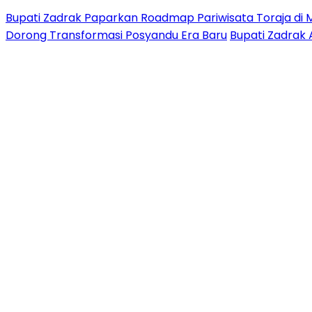
Bupati Zadrak Paparkan Roadmap Pariwisata Toraja di 
Dorong Transformasi Posyandu Era Baru
Bupati Zadrak 