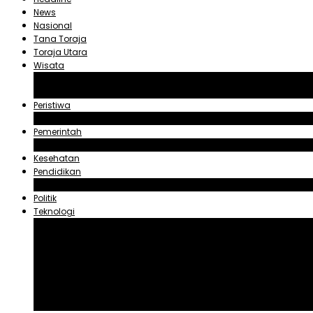
News
Nasional
Tana Toraja
Toraja Utara
Wisata
Obyek Wisata Tana Toraja
Obyek Wisata Toraja Utara
Peristiwa
Hukum dan Kriminal
Pemerintah
Zadrak Tombeg
Kesehatan
Pendidikan
Agama
Politik
Teknologi
Aplikasi
Asuransi
Blogger
Handphone
Sosial Media
Tiktok
Youtube