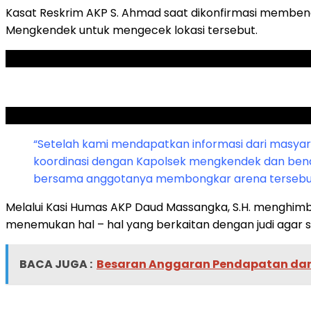
Kasat Reskrim AKP S. Ahmad saat dikonfirmasi memben
Mengkendek untuk mengecek lokasi tersebut.
ADVERTISEMENT
SCROLL TO RESUME CONTENT
“Setelah kami mendapatkan informasi dari masyar
koordinasi dengan Kapolsek mengkendek dan benar
bersama anggotanya membongkar arena tersebut
Melalui Kasi Humas AKP Daud Massangka, S.H. menghim
menemukan hal – hal yang berkaitan dengan judi agar s
BACA JUGA :
Besaran Anggaran Pendapatan dan