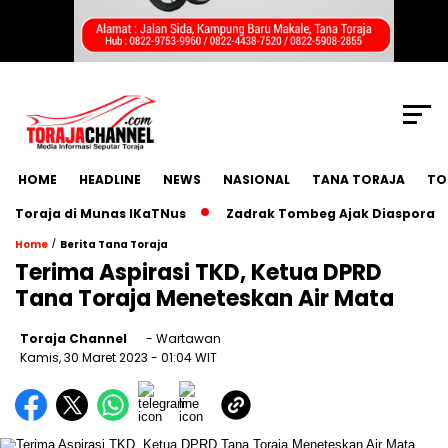
SCROLL TO CONTINUE WITH CONTENT
HOME
HEADLINE
NEWS
NASIONAL
TANA TORAJA
TO
oraja di Munas IKaTNus
Zadrak Tombeg Ajak Diaspora Toraj
/
Home
Berita Tana Toraja
Terima Aspirasi TKD, Ketua DPRD
Tana Toraja Meneteskan Air Mata
Toraja Channel
- Wartawan
Kamis, 30 Maret 2023
- 01:04 WIT