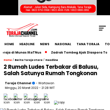
SCROLL TO CONTINUE WITH CONTENT
HOME
HEADLINE
NEWS
NASIONAL
TANA TORAJA
TO
a di Munas IKaTNus
Zadrak Tombeg Ajak Diaspora Toraja B
/
/
Home
Berita Toraja Utara
Headline
2 Rumah Ludes Terbakar di Balusu,
Salah Satunya Rumah Tongkonan
Toraja Channel
- Wartawan
Minggu, 20 Maret 2022
- 21:28 WIT