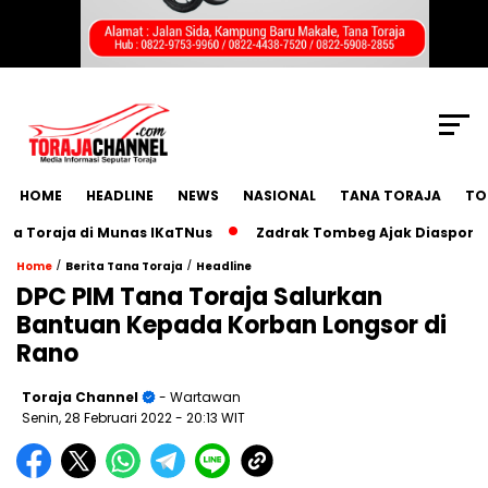
SCROLL TO CONTINUE WITH CONTENT
HOME
HEADLINE
NEWS
NASIONAL
TANA TORAJA
TO
oraja di Munas IKaTNus
Zadrak Tombeg Ajak Diaspora Toraj
/
/
Home
Berita Tana Toraja
Headline
DPC PIM Tana Toraja Salurkan
Bantuan Kepada Korban Longsor di
Rano
Toraja Channel
- Wartawan
Senin, 28 Februari 2022
- 20:13 WIT