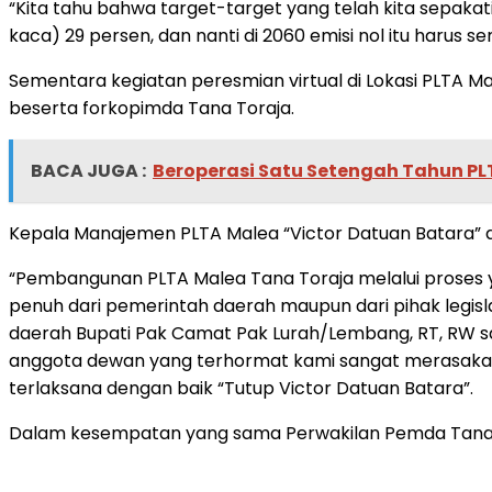
“Kita tahu bahwa target-target yang telah kita sepaka
kaca) 29 persen, dan nanti di 2060 emisi nol itu harus s
Sementara kegiatan peresmian virtual di Lokasi PLTA M
beserta forkopimda Tana Toraja.
BACA JUGA :
Beroperasi Satu Setengah Tahun PLT
Kepala Manajemen PLTA Malea “Victor Datuan Batara” 
“Pembangunan PLTA Malea Tana Toraja melalui proses ya
penuh dari pemerintah daerah maupun dari pihak leg
daerah Bupati Pak Camat Pak Lurah/Lembang, RT, RW san
anggota dewan yang terhormat kami sangat merasakan b
terlaksana dengan baik “Tutup Victor Datuan Batara”.
Dalam kesempatan yang sama Perwakilan Pemda Tana 