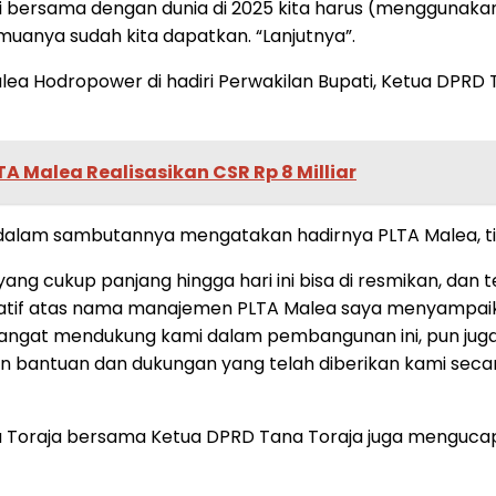
ti bersama dengan dunia di 2025 kita harus (menggunakan
emuanya sudah kita dapatkan. “Lanjutnya”.
alea Hodropower di hadiri Perwakilan Bupati, Ketua DPR
A Malea Realisasikan CSR Rp 8 Milliar
dalam sambutannya mengatakan hadirnya PLTA Malea, tid
ng cukup panjang hingga hari ini bisa di resmikan, dan 
islatif atas nama manajemen PLTA Malea saya menyampa
gat mendukung kami dalam pembangunan ini, pun juga kep
antuan dan dukungan yang telah diberikan kami secara p
Toraja bersama Ketua DPRD Tana Toraja juga mengucap