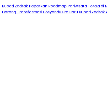
Bupati Zadrak Paparkan Roadmap Pariwisata Toraja di 
Dorong Transformasi Posyandu Era Baru
Bupati Zadrak 