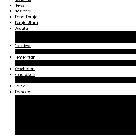
News
Nasional
Tana Toraja
Toraja Utara
Wisata
Obyek Wisata Tana Toraja
Obyek Wisata Toraja Utara
Peristiwa
Hukum dan Kriminal
Pemerintah
Zadrak Tombeg
Kesehatan
Pendidikan
Agama
Politik
Teknologi
Aplikasi
Asuransi
Blogger
Handphone
Sosial Media
Tiktok
Youtube