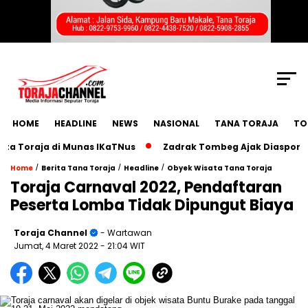
SCROLL TO CONTINUE WITH CONTENT
HOME
HEADLINE
NEWS
NASIONAL
TANA TORAJA
TO
oraja di Munas IKaTNus
Zadrak Tombeg Ajak Diaspora Tora
/
/
/
Home
Berita Tana Toraja
Headline
Obyek Wisata Tana Toraja
Toraja Carnaval 2022, Pendaftaran
Peserta Lomba Tidak Dipungut Biaya
Toraja Channel
- Wartawan
Jumat, 4 Maret 2022
- 21:04 WIT