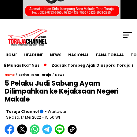
SCROLL TO CONTINUE WITH CONTENT
HOME
HEADLINE
NEWS
NASIONAL
TANA TORAJA
TO
Munas IKaTNus
Zadrak Tombeg Ajak Diaspora Toraja Bermim
/
/
Home
Berita Tana Toraja
News
5 Pelaku Judi Sabung Ayam
Dilimpahkan ke Kejaksaan Negeri
Makale
Toraja Channel
- Wartawan
Selasa, 17 Mei 2022
- 15:50 WIT