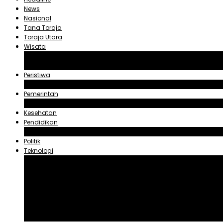
News
Nasional
Tana Toraja
Toraja Utara
Wisata
Obyek Wisata Tana Toraja
Obyek Wisata Toraja Utara
Peristiwa
Hukum dan Kriminal
Pemerintah
Zadrak Tombeg
Kesehatan
Pendidikan
Agama
Politik
Teknologi
Aplikasi
Asuransi
Blogger
Handphone
Sosial Media
Tiktok
Youtube