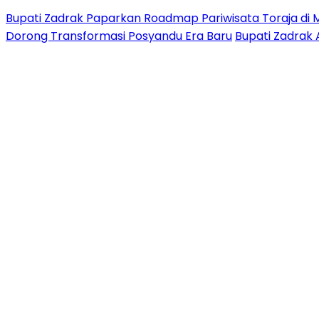
Bupati Zadrak Paparkan Roadmap Pariwisata Toraja di 
Dorong Transformasi Posyandu Era Baru
Bupati Zadrak 