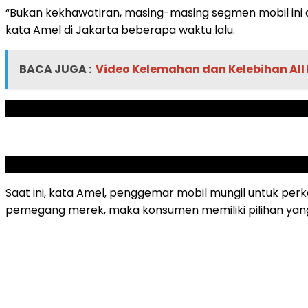
“Bukan kekhawatiran, masing-masing segmen mobil ini ad
kata Amel di Jakarta beberapa waktu lalu.
BACA JUGA :
Video Kelemahan dan Kelebihan All 
ADVERTISEMENT
SCROLL TO RESUME CONTENT
Saat ini, kata Amel, penggemar mobil mungil untuk per
pemegang merek, maka konsumen memiliki pilihan yan