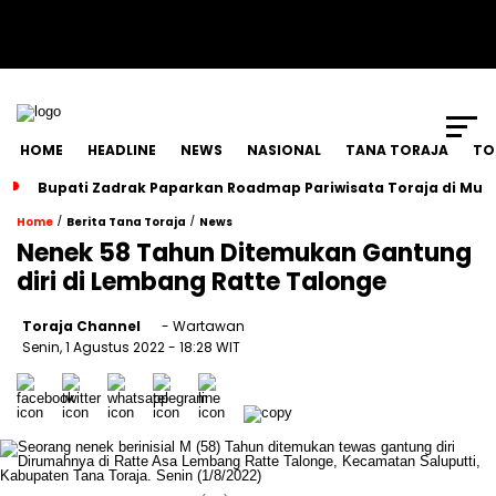
SCROLL TO CONTINUE WITH CONTENT
HOME
HEADLINE
NEWS
NASIONAL
TANA TORAJA
TO
Bupati Zadrak Paparkan Roadmap Pariwisata Toraja di Mun
/
/
Home
Berita Tana Toraja
News
Nenek 58 Tahun Ditemukan Gantung
diri di Lembang Ratte Talonge
Toraja Channel
- Wartawan
Senin, 1 Agustus 2022
- 18:28 WIT