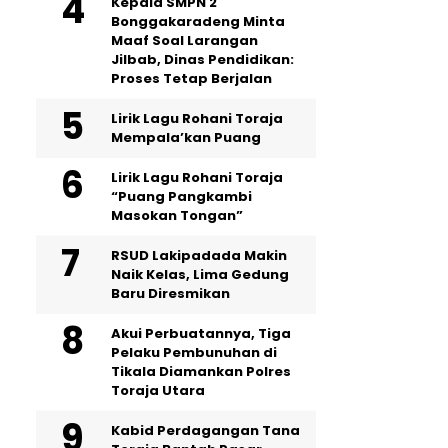
Kepala SMPN 2
Bonggakaradeng Minta
Maaf Soal Larangan
Jilbab, Dinas Pendidikan:
Proses Tetap Berjalan
Lirik Lagu Rohani Toraja
Mempala’kan Puang
Lirik Lagu Rohani Toraja
“Puang Pangkambi
Masokan Tongan”
RSUD Lakipadada Makin
Naik Kelas, Lima Gedung
Baru Diresmikan
Akui Perbuatannya, Tiga
Pelaku Pembunuhan di
Tikala Diamankan Polres
Toraja Utara
Kabid Perdagangan Tana