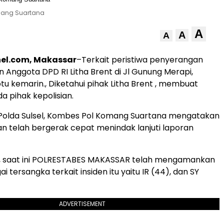
omang Suartana
A
A
A
el.com, Makassar
–Terkait peristiwa penyerangan
Anggota DPD RI Litha Brent di Jl Gunung Merapi,
tu kemarin., Diketahui pihak Litha Brent , membuat
a pihak kepolisian.
Polda Sulsel, Kombes Pol Komang Suartana mengatakan
ian telah bergerak cepat menindak lanjuti laporan
, saat ini POLRESTABES MAKASSAR telah mengamankan
i tersangka terkait insiden itu yaitu IR (44), dan SY
ADVERTISEMENT