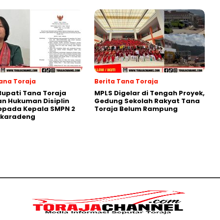
Tana Toraja
Berita Tana Toraja
Bupati Tana Toraja
MPLS Digelar di Tengah Proyek,
n Hukuman Disiplin
Gedung Sekolah Rakyat Tana
epada Kepala SMPN 2
Toraja Belum Rampung
karadeng