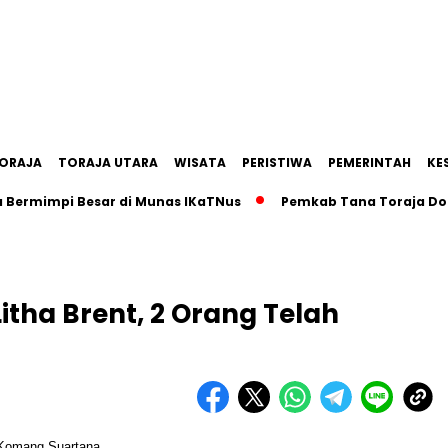
ORAJA
TORAJA UTARA
WISATA
PERISTIWA
PEMERINTAH
KE
mimpi Besar di Munas IKaTNus
Pemkab Tana Toraja Dorong 
tha Brent, 2 Orang Telah