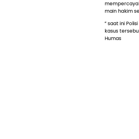
mempercayakan
main hakim sen
” saat ini Pol
kasus tersebu
Humas