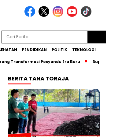
SEHATAN
PENDIDIKAN
POLITIK
TEKNOLOGI
Transformasi Posyandu Era Baru
Bupati Zadrak Ajak Diasp
BERITA TANA TORAJA