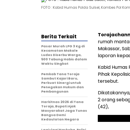
FOTO : Kabid Humas Polda Sulsel, Kombes Pol K
Torajachann
Berita Terkait
rumah mantan 
Pasar Murah LPG 3 Kg di
Makassar, Sab
Kecamatan Makale
laporan kepad
Ludes Diserbu Warga,
500 Tabung Habis dalam
Waktu Singkat
Kabid Humas 
Pihak Kepolis
Pemkab Tana Toraja
Sambut Kajari Baru,
tersebut.
Perkuat Sinergi untuk
Penegakan Hukum dan
Pembangunan
Dikatakannya
2 orang sebaga
Harkitnas 2026 di Tana
(42),
Toraja, Bupati Ajak
Masyarakat Jaga Tunas
Bangsa Demi
Kedaulatan Negara
Lagi-lagi Narkoba, Polisi