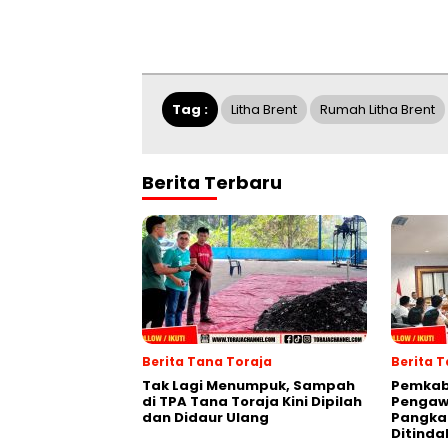
Tag :
Litha Brent
Rumah Litha Brent
Berita Terbaru
Berita Tana Toraja
Berita 
Tak Lagi Menumpuk, Sampah
Pemkab
di TPA Tana Toraja Kini Dipilah
Pengawa
dan Didaur Ulang
Pangka
Ditinda