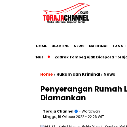
HOME
HEADLINE
NEWS
NASIONAL
TANA T
di Munas IKaTNus
Zadrak Tombeg Ajak Diaspora Toraja Ber
Home
Hukum dan Kriminal
News
/
/
Penyerangan Rumah Li
Diamankan
Toraja Channel
- Wartawan
Minggu, 16 Oktober 2022
- 22:26 WIT