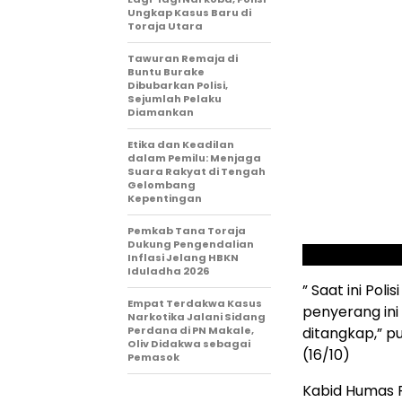
Ungkap Kasus Baru di
Toraja Utara
Tawuran Remaja di
Buntu Burake
Dibubarkan Polisi,
Sejumlah Pelaku
Diamankan
Etika dan Keadilan
dalam Pemilu: Menjaga
Suara Rakyat di Tengah
Gelombang
Kepentingan
Pemkab Tana Toraja
Dukung Pengendalian
Inflasi Jelang HBKN
Iduladha 2026
” Saat ini Pol
Empat Terdakwa Kasus
penyerang ini
Narkotika Jalani Sidang
Perdana di PN Makale,
ditangkap,” p
Oliv Didakwa sebagai
(16/10)
Pemasok
Kabid Humas P