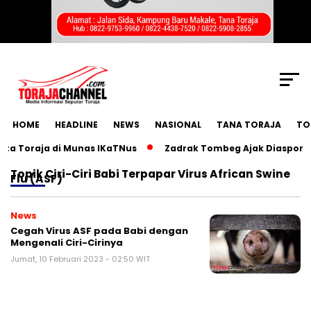
SCROLL TO CONTINUE WITH CONTENT
HOME
HEADLINE
NEWS
NASIONAL
TANA TORAJA
TO
a Toraja di Munas IKaTNus
Zadrak Tombeg Ajak Diaspora T
Topik
Ciri-Ciri Babi Terpapar Virus African Swine
Flu (ASF)
News
Cegah Virus ASF pada Babi dengan
Mengenali Ciri-Cirinya
Jumat, 10 Februari 2023 - 02:50 WIT