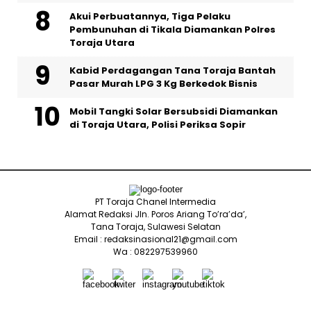
Akui Perbuatannya, Tiga Pelaku
Pembunuhan di Tikala Diamankan Polres
Toraja Utara
Kabid Perdagangan Tana Toraja Bantah
Pasar Murah LPG 3 Kg Berkedok Bisnis
Mobil Tangki Solar Bersubsidi Diamankan
di Toraja Utara, Polisi Periksa Sopir
PT Toraja Chanel Intermedia
Alamat Redaksi Jln. Poros Ariang To’ra’da’,
Tana Toraja, Sulawesi Selatan
Email : redaksinasional21@gmail.com
Wa : 082297539960