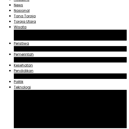
News
Nasional
Tana Toraja
Toraja Utara
Wisata
Obyek Wisata Tana Toraja
Obyek Wisata Toraja Utara
Peristiwa
Hukum dan Kriminal
Pemerintah
Zadrak Tombeg
Kesehatan
Pendidikan
Agama
Politik
Teknologi
Aplikasi
Asuransi
Blogger
Handphone
Sosial Media
Tiktok
Youtube