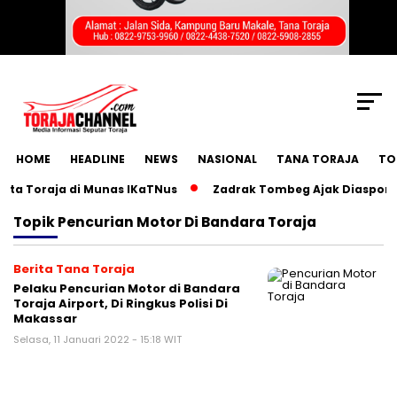
SCROLL TO CONTINUE WITH CONTENT
HOME
HEADLINE
NEWS
NASIONAL
TANA TORAJA
TO
a Toraja di Munas IKaTNus
Zadrak Tombeg Ajak Diaspora To
Topik
Pencurian Motor Di Bandara Toraja
Berita Tana Toraja
Pelaku Pencurian Motor di Bandara
Toraja Airport, Di Ringkus Polisi Di
Makassar
Selasa, 11 Januari 2022 - 15:18 WIT