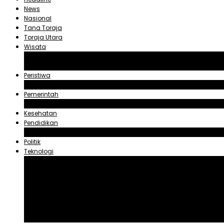
News
Nasional
Tana Toraja
Toraja Utara
Wisata
Obyek Wisata Tana Toraja
Obyek Wisata Toraja Utara
Peristiwa
Hukum dan Kriminal
Pemerintah
Zadrak Tombeg
Kesehatan
Pendidikan
Agama
Politik
Teknologi
Aplikasi
Asuransi
Blogger
Handphone
Sosial Media
Tiktok
Youtube