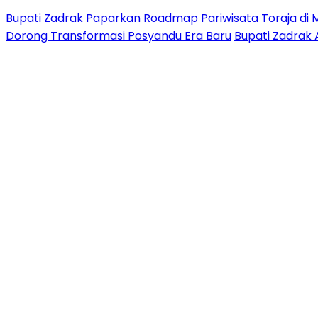
Bupati Zadrak Paparkan Roadmap Pariwisata Toraja di 
Dorong Transformasi Posyandu Era Baru
Bupati Zadrak 