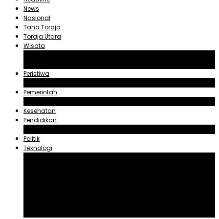
News
Nasional
Tana Toraja
Toraja Utara
Wisata
Obyek Wisata Tana Toraja
Obyek Wisata Toraja Utara
Peristiwa
Hukum dan Kriminal
Pemerintah
Zadrak Tombeg
Kesehatan
Pendidikan
Agama
Politik
Teknologi
Aplikasi
Asuransi
Blogger
Handphone
Sosial Media
Tiktok
Youtube