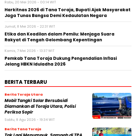
Rabu, 20 Mei 2026 - 00:14 WIT
Harkitnas 2026 di Tana Toraja, Bupati Ajak Masyarakat
Jaga Tunas Bangsa Demi Kedaulatan Negara
Jumat, 8 Mei 2026 - 22:31 WIT
Etika dan Keadilan dalam Pemilu: Menjaga Suara
Rakyat di Tengah Gelombang Kepentingan
Kamis, 7 Mei 2026 - 13:37 WIT
Pemkab Tana Toraja Dukung Pengendalian Inflasi
Jelang HBKN Iduladha 2026
BERITA TERBARU
Berita Toraja Utara
Mobil Tangki Solar Bersubsidi
Diamankan di Toraja Utara, Polisi
Periksa Sopir
Sabtu, 8 Agu 2026 - 19:34 WIT
Berita Tana Toraja
Tak Lagi Menumpuk, Sampah di TPA