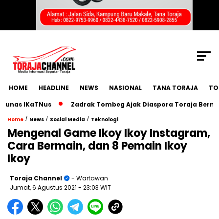
SCROLL TO CONTINUE WITH CONTENT
HOME
HEADLINE
NEWS
NASIONAL
TANA TORAJA
TO
s IKaTNus
Zadrak Tombeg Ajak Diaspora Toraja Bermimpi B
/
/
/
Home
News
Sosial Media
Teknologi
Mengenal Game Ikoy Ikoy Instagram,
Cara Bermain, dan 8 Pemain Ikoy
Ikoy
Toraja Channel
- Wartawan
Jumat, 6 Agustus 2021
- 23:03 WIT