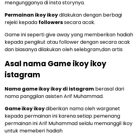
mengungganya di insta storynya.
Permainan ikoy ikoy
dilakukan dengan berbagi
rejeki kepada
followers
secara acak.
Game ini seperti give away yang memberikan hadiah
kepada pengikut atau follower dengan secara acak
dan biasanya dilakukan oleh selebgram,dan artis
Asal nama Game ikoy ikoy
istagram
Nama game ikoy ikoy di istagram
berasal dari
nama panggilan asisten Arif Muhammad.
Game ikoy ikoy
diberikan nama oleh warganet
kepada permainan ini karena setiap pemenang
permainan ini Arif Muhammad selalu memanggil Ikoy
untuk memeberi hadiah