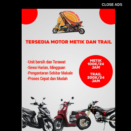
CLOSE ADS