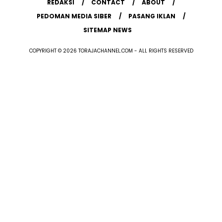
REDAKSI
CONTACT
ABOUT
PEDOMAN MEDIA SIBER
PASANG IKLAN
SITEMAP NEWS
COPYRIGHT © 2026 TORAJACHANNEL.COM - ALL RIGHTS RESERVED