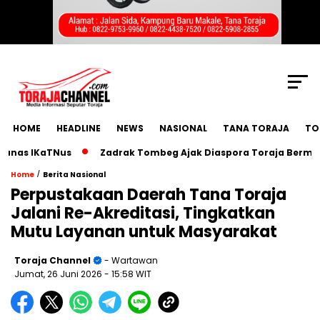
SCROLL TO CONTINUE WITH CONTENT
HOME
HEADLINE
NEWS
NASIONAL
TANA TORAJA
TO
as IKaTNus
Zadrak Tombeg Ajak Diaspora Toraja Bermimpi 
/
Home
Berita Nasional
Perpustakaan Daerah Tana Toraja
Jalani Re-Akreditasi, Tingkatkan
Mutu Layanan untuk Masyarakat
Toraja Channel
- Wartawan
Jumat, 26 Juni 2026
- 15:58 WIT