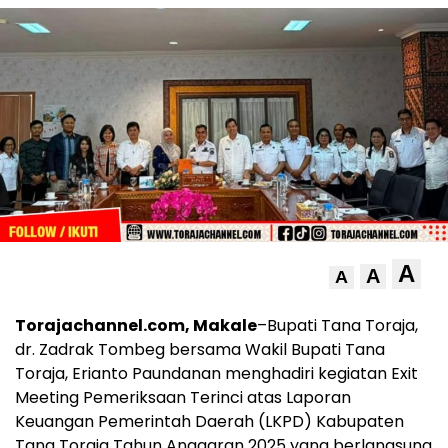
A
A
A
Torajachannel.com, Makale
–Bupati
Tana Toraja
,
dr. Zadrak Tombeg
bersama Wakil Bupati Tana
Toraja,
Erianto Paundanan
menghadiri kegiatan Exit
Meeting Pemeriksaan Terinci atas Laporan
Keuangan Pemerintah Daerah (LKPD) Kabupaten
Tana Toraja Tahun Anggaran 2025 yang berlangsung