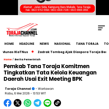
SCROLL TO CONTINUE WITH CONTENT
HOME
HEADLINE
NEWS
NASIONAL
TANA TORAJA
TO
unas IKaTNus
Zadrak Tombeg Ajak Diaspora Toraja Bermimpi
/
Home
Berita Pemerintah
Pemkab Tana Toraja Komitmen
Tingkatkan Tata Kelola Keuangan
Daerah Usai Exit Meeting BPK
Toraja Channel
- Wartawan
Rabu, 6 Mei 2026
- 13:53 WIT