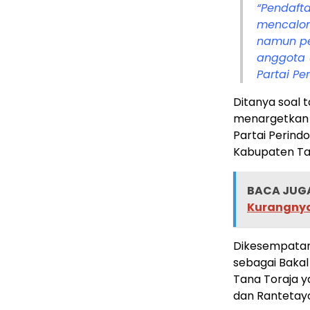
“Pendaft
mencalonk
namun pe
anggota 
Partai Pe
Ditanya soal 
menargetkan j
Partai Perind
Kabupaten Ta
BACA JUGA
Kurangnya 
Dikesempatan
sebagai Bakal 
Tana Toraja 
dan Rantetay