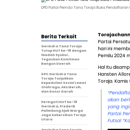
DPD Partai Perindo Tana Toraja Buka Pendaftaran
Torajachann
Berita Terkait
Partai Persat
Gerindra Tana Toraja
hari ini memb
Tutup HUT ke-18 dengan
Pemilu 2024 
Ibadah Syukur,
Tegaskan Komitmen
Bangun Daerah
Hal itu disam
Hansten Allor
DPC Gerindra Tana
Toraja Tunjukkan
Toraja. Kamis
Kepedulian Sosial Lewat
Olahraga, Aksi Bersih,
dan Donor Darah
“Pendafta
akan ber
Peringati HUT ke-18
yang ingi
Gerindra, Frederik
Palimbong Ajak Warga
Partai Pe
Jaga Kebersihan Toraja
Utara
Futsal “K
Gerindra Tana Toraja