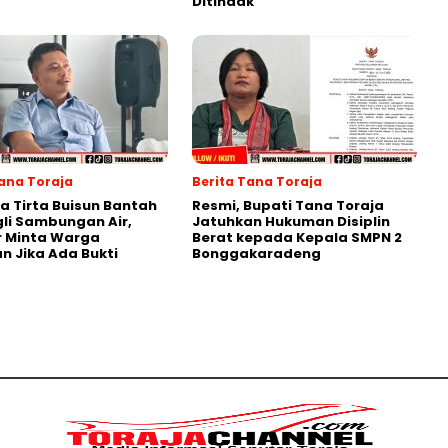
Ditindak
Tana Toraja
Berita Tana Toraja
 Tirta Buisun Bantah
Resmi, Bupati Tana Toraja
gli Sambungan Air,
Jatuhkan Hukuman Disiplin
r Minta Warga
Berat kepada Kepala SMPN 2
n Jika Ada Bukti
Bonggakaradeng