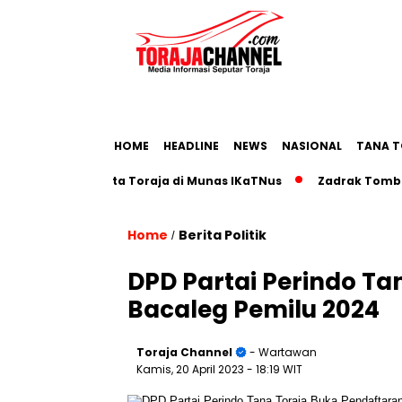
HOME
HEADLINE
NEWS
NASIONAL
TANA T
ap Pariwisata Toraja di Munas IKaTNus
Zadrak Tombeg Aja
Home
Berita Politik
/
DPD Partai Perindo Ta
Bacaleg Pemilu 2024
Toraja Channel
- Wartawan
Kamis, 20 April 2023
- 18:19 WIT