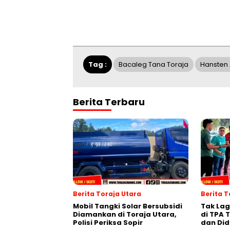
Tag :
Bacaleg Tana Toraja
Hansten 
Berita Terbaru
Berita Toraja Utara
Berita 
Mobil Tangki Solar Bersubsidi
Tak La
Diamankan di Toraja Utara,
di TPA T
Polisi Periksa Sopir
dan Did