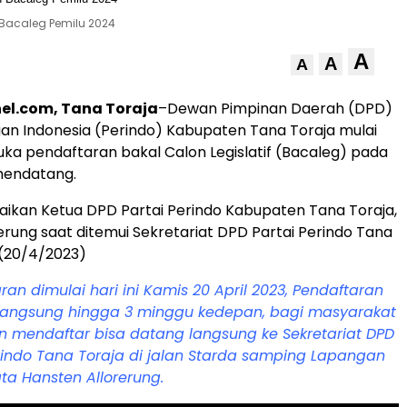
 Bacaleg Pemilu 2024
A
A
A
el.com, Tana Toraja
–Dewan Pimpinan Daerah (DPD)
uan Indonesia (Perindo) Kabupaten Tana Toraja mulai
uka pendaftaran bakal Calon Legislatif (Bacaleg) pada
mendatang.
paikan Ketua DPD Partai Perindo Kabupaten Tana Toraja,
erung saat ditemui Sekretariat DPD Partai Perindo Tana
 (20/4/2023)
ran dimulai hari ini Kamis 20 April 2023, Pendaftaran
langsung hingga 3 minggu kedepan, bagi masyarakat
n mendaftar bisa datang langsung ke Sekretariat DPD
rindo Tana Toraja di jalan Starda samping Lapangan
ata Hansten Allorerung.