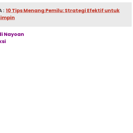
 :
10 Tips Menang Pemilu: Strategi Efektif untuk
impin
ndi Nayoan
ksi