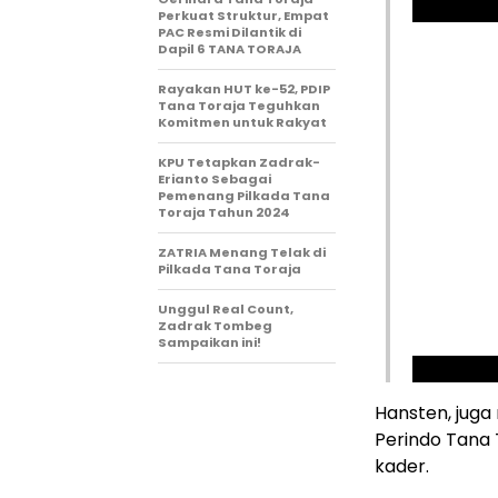
Perkuat Struktur, Empat
PAC Resmi Dilantik di
Dapil 6 TANA TORAJA
Rayakan HUT ke-52, PDIP
Tana Toraja Teguhkan
Komitmen untuk Rakyat
KPU Tetapkan Zadrak-
Erianto Sebagai
Pemenang Pilkada Tana
Toraja Tahun 2024
ZATRIA Menang Telak di
Pilkada Tana Toraja
Unggul Real Count,
Zadrak Tombeg
Sampaikan ini!
Hansten, jug
Perindo Tana
kader.