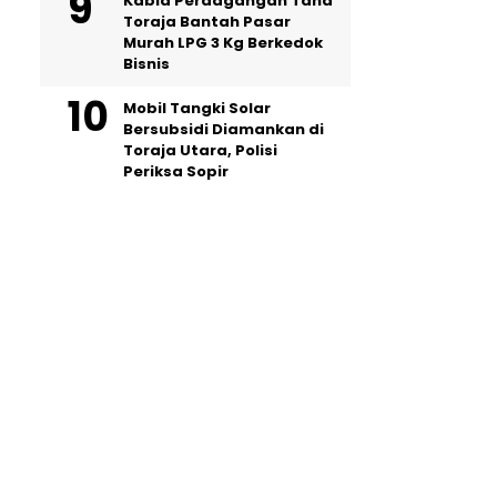
Kabid Perdagangan Tana
Toraja Bantah Pasar
Murah LPG 3 Kg Berkedok
Bisnis
Mobil Tangki Solar
Bersubsidi Diamankan di
Toraja Utara, Polisi
Periksa Sopir