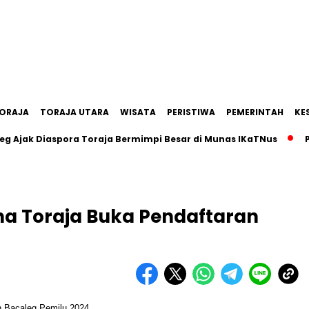
ORAJA
TORAJA UTARA
WISATA
PERISTIWA
PEMERINTAH
KE
k Diaspora Toraja Bermimpi Besar di Munas IKaTNus
Pemka
na Toraja Buka Pendaftaran