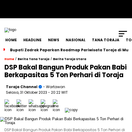
SCROLL TO CONTINUE WITH CONTENT
HOME
HEADLINE
NEWS
NASIONAL
TANA TORAJA
TO
Bupati Zadrak Paparkan Roadmap Pariwisata Toraja di Mun
/
/
Home
Berita Tana Toraja
Berita Toraja Utara
DSP Bakal Bangun Produk Pakan Babi
Berkapasitas 5 Ton Perhari di Toraja
Toraja Channel
- Wartawan
Selasa, 31 Oktober 2023
- 20:22 WIT
DSP Bakal Bangun Produk Pakan Babi Berkapasitas 5 Ton Perhari di