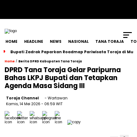
SCROLL TO CONTINUE WITH CONTENT
HOME
HEADLINE
NEWS
NASIONAL
TANA TORAJA
TO
Bupati Zadrak Paparkan Roadmap Pariwisata Toraja di Mun
/
Home
Berita DPRD Kabupaten Tana Toraja
DPRD Tana Toraja Gelar Paripurna
Bahas LKPJ Bupati dan Tetapkan
Agenda Masa Sidang III
Toraja Channel
- Wartawan
Kamis, 14 Mei 2026
- 06:59 WIT