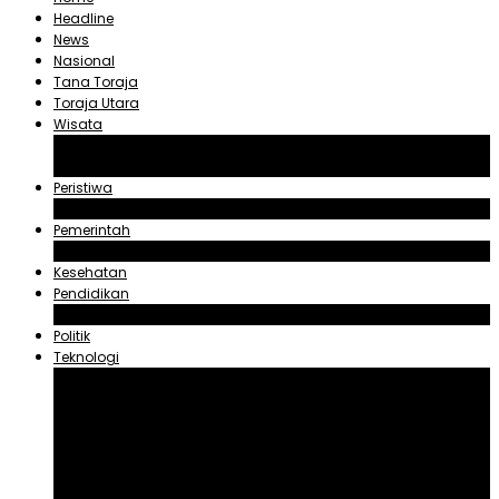
Headline
News
Nasional
Tana Toraja
Toraja Utara
Wisata
Obyek Wisata Tana Toraja
Obyek Wisata Toraja Utara
Peristiwa
Hukum dan Kriminal
Pemerintah
Zadrak Tombeg
Kesehatan
Pendidikan
Agama
Politik
Teknologi
Aplikasi
Asuransi
Blogger
Handphone
Sosial Media
Tiktok