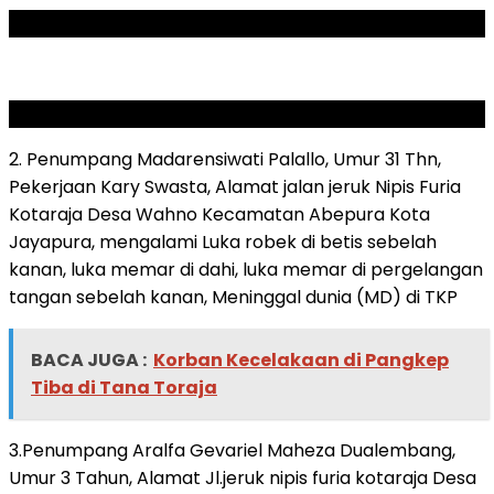
ADVERTISEMENT
SCROLL TO RESUME CONTENT
2. Penumpang Madarensiwati Palallo, Umur 31 Thn,
Pekerjaan Kary Swasta, Alamat jalan jeruk Nipis Furia
Kotaraja Desa Wahno Kecamatan Abepura Kota
Jayapura, mengalami Luka robek di betis sebelah
kanan, luka memar di dahi, luka memar di pergelangan
tangan sebelah kanan, Meninggal dunia (MD) di TKP
BACA JUGA :
Korban Kecelakaan di Pangkep
Tiba di Tana Toraja
3.Penumpang Aralfa Gevariel Maheza Dualembang,
Umur 3 Tahun, Alamat Jl.jeruk nipis furia kotaraja Desa