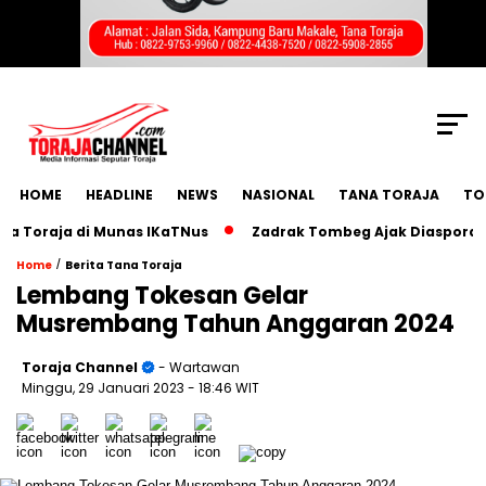
SCROLL TO CONTINUE WITH CONTENT
HOME
HEADLINE
NEWS
NASIONAL
TANA TORAJA
TO
raja di Munas IKaTNus
Zadrak Tombeg Ajak Diaspora Toraj
/
Home
Berita Tana Toraja
Lembang Tokesan Gelar
Musrembang Tahun Anggaran 2024
Toraja Channel
- Wartawan
Minggu, 29 Januari 2023
- 18:46 WIT