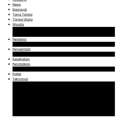
News
Nasional
Tana Toraja
Toraja Utara
Wisata
Obyek Wisata Tana Toraja
Obyek Wisata Toraja Utara
Peristiwa
Hukum dan Kriminal
Pemerintah
Zadrak Tombeg
Kesehatan
Pendidikan
Agama
Politik
Teknologi
Aplikasi
Asuransi
Blogger
Handphone
Sosial Media
Tiktok
Youtube