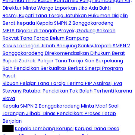
Perumda Tirta Buisun Bantah Isu Pungli Sambungan Air,
Direktur Minta Warga Laporkan Jika Ada Bukti
Resmi, Bupati Tana Toraja Jatuhkan Hukuman Disiplin
Berat kepada Kepala SMPN 2 Bonggakaradeng
MPLS Digelar di Tengah Proyek, Gedung Sekolah
Rakyat Tana Toraja Belum Rampung
Kasus Larangan Jilbab Berujung Sanksi, Kepala SMPN 2
Bonggakaradeng Direkomendasikan Dihukum Berat
Bupati Zadrak: Pelajar Tana Toraja Kian Berpeluang
Raih Pendidikan Berkualitas Berkat Sinergi Program
Pusat
Ribuan Pelajar Tana Toraja Terima PIP Aspirasi, Eva
Stevany Rataba: Pendidikan Tak Boleh Terhenti karena
Biaya
Kepala SMPN 2 Bonggakaradeng Minta Maaf Soal
Larangan Jilbab, Dinas Pendidikan: Proses Tetap
Berjalan
Tag :
Kepala Lembang Korupsi
Korupsi Dana Desa