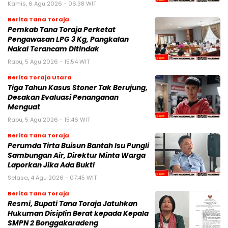
Kamis, 6 Agu 2026 - 06:38 WIT
Berita Tana Toraja
Pemkab Tana Toraja Perketat
Pengawasan LPG 3 Kg, Pangkalan
Nakal Terancam Ditindak
Rabu, 5 Agu 2026 - 15:54 WIT
Berita Toraja Utara
Tiga Tahun Kasus Stoner Tak Berujung,
Desakan Evaluasi Penanganan
Menguat
Rabu, 5 Agu 2026 - 15:46 WIT
Berita Tana Toraja
Perumda Tirta Buisun Bantah Isu Pungli
Sambungan Air, Direktur Minta Warga
Laporkan Jika Ada Bukti
Selasa, 4 Agu 2026 - 07:45 WIT
Berita Tana Toraja
Resmi, Bupati Tana Toraja Jatuhkan
Hukuman Disiplin Berat kepada Kepala
SMPN 2 Bonggakaradeng