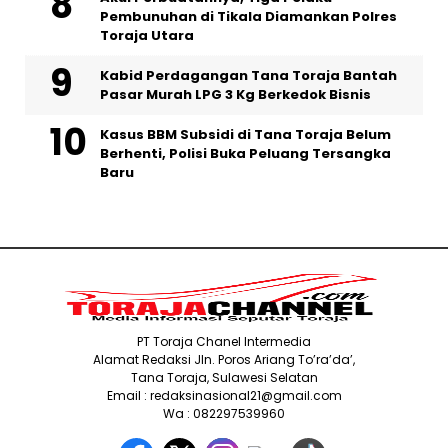
Pembunuhan di Tikala Diamankan Polres
Toraja Utara
Kabid Perdagangan Tana Toraja Bantah
Pasar Murah LPG 3 Kg Berkedok Bisnis
Kasus BBM Subsidi di Tana Toraja Belum
Berhenti, Polisi Buka Peluang Tersangka
Baru
PT Toraja Chanel Intermedia
Alamat Redaksi Jln. Poros Ariang To’ra’da’,
Tana Toraja, Sulawesi Selatan
Email : redaksinasional21@gmail.com
Wa : 082297539960