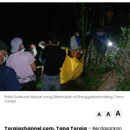
Polisi Evakuasi Mayat yang Ditemukan di Bonggakarandeng, Tana
Toraja
A
A
A
Torajachannel.com, Tana Toraja
– Berdasarkan