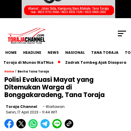
SCROLL TO CONTINUE WITH CONTENT
HOME
HEADLINE
NEWS
NASIONAL
TANA TORAJA
TO
raja di Munas IKaTNus
Zadrak Tombeg Ajak Diaspora Toraj
/
Home
Berita Tana Toraja
Polisi Evakuasi Mayat yang
Ditemukan Warga di
Bonggakaradeng, Tana Toraja
Toraja Channel
- Wartawan
Senin, 17 April 2023
- 11:44 WIT