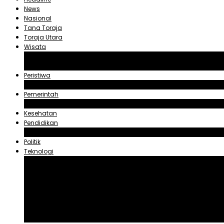
News
Nasional
Tana Toraja
Toraja Utara
Wisata
Obyek Wisata Tana Toraja
Obyek Wisata Toraja Utara
Peristiwa
Hukum dan Kriminal
Pemerintah
Zadrak Tombeg
Kesehatan
Pendidikan
Agama
Politik
Teknologi
Aplikasi
Asuransi
Blogger
Handphone
Sosial Media
Tiktok
Youtube