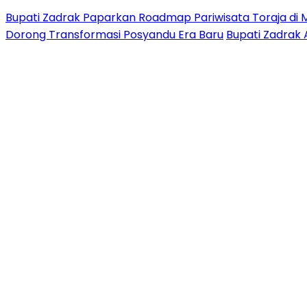
Bupati Zadrak Paparkan Roadmap Pariwisata Toraja di 
Dorong Transformasi Posyandu Era Baru
Bupati Zadrak 