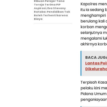
Ribuan Pelajar Tana
Kapolres men
Toraja Terima PIP
Aspirasi, Eva Stevany
itu ia sedang 
Rataba: Pendidikan Tak
menghampiri 
Boleh Terhenti karena
Biaya
berulang kal
korban menga
selanjutnya 
mengalami luk
akhirnya korb
BACA JUGA
Lantas Po
Dikelurah
Terpisah Kasa
pelaku kini m
Pidana Umum 
penganiayaan