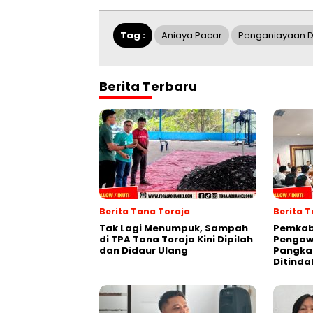
Tag :
Aniaya Pacar
Penganiayaan Di
Berita Terbaru
Berita Tana Toraja
Berita 
Tak Lagi Menumpuk, Sampah
Pemkab
di TPA Tana Toraja Kini Dipilah
Pengawa
dan Didaur Ulang
Pangka
Ditinda