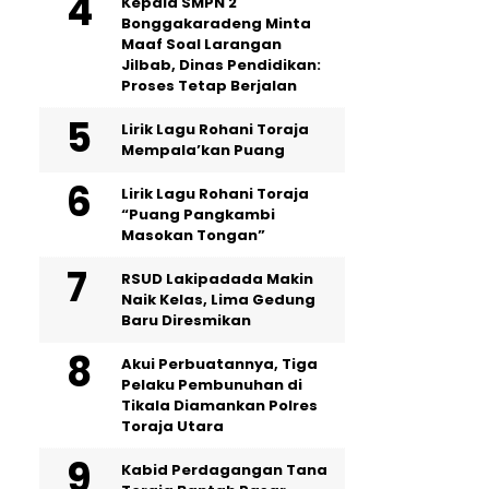
Kepala SMPN 2
Bonggakaradeng Minta
Maaf Soal Larangan
Jilbab, Dinas Pendidikan:
Proses Tetap Berjalan
Lirik Lagu Rohani Toraja
Mempala’kan Puang
Lirik Lagu Rohani Toraja
“Puang Pangkambi
Masokan Tongan”
RSUD Lakipadada Makin
Naik Kelas, Lima Gedung
Baru Diresmikan
Akui Perbuatannya, Tiga
Pelaku Pembunuhan di
Tikala Diamankan Polres
Toraja Utara
Kabid Perdagangan Tana