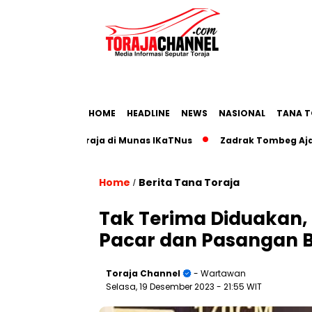
HOME
HEADLINE
NEWS
NASIONAL
TANA T
iwisata Toraja di Munas IKaTNus
Zadrak Tombeg Ajak Diasp
Home
Berita Tana Toraja
/
Tak Terima Diduakan, P
Pacar dan Pasangan 
Toraja Channel
- Wartawan
Selasa, 19 Desember 2023
- 21:55 WIT