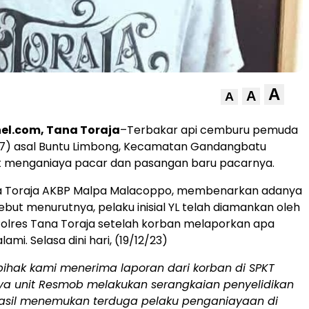
A
A
A
el.com, Tana Toraja
–Terbakar api cemburu pemuda
 (27) asal Buntu Limbong, Kecamatan Gandangbatu
at menganiaya pacar dan pasangan baru pacarnya.
a Toraja AKBP Malpa Malacoppo, membenarkan adanya
ebut menurutnya, pelaku inisial YL telah diamankan oleh
olres Tana Toraja setelah korban melaporkan apa
lami. Selasa dini hari, (19/12/23)
pihak kami menerima laporan dari korban di SPKT
nya unit Resmob melakukan serangkaian penyelidikan
asil menemukan terduga pelaku penganiayaan di