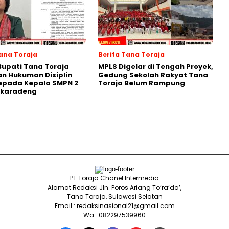
Tana Toraja
Berita Tana Toraja
Bupati Tana Toraja
MPLS Digelar di Tengah Proyek,
n Hukuman Disiplin
Gedung Sekolah Rakyat Tana
epada Kepala SMPN 2
Toraja Belum Rampung
karadeng
PT Toraja Chanel Intermedia
Alamat Redaksi Jln. Poros Ariang To’ra’da’,
Tana Toraja, Sulawesi Selatan
Email : redaksinasional21@gmail.com
Wa : 082297539960