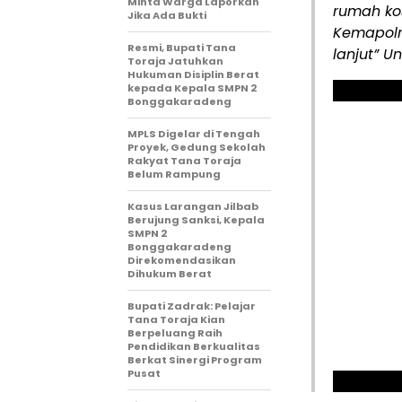
Minta Warga Laporkan
rumah ko
Jika Ada Bukti
Kemapolr
Resmi, Bupati Tana
lanjut” U
Toraja Jatuhkan
Hukuman Disiplin Berat
kepada Kepala SMPN 2
Bonggakaradeng
MPLS Digelar di Tengah
Proyek, Gedung Sekolah
Rakyat Tana Toraja
Belum Rampung
Kasus Larangan Jilbab
Berujung Sanksi, Kepala
SMPN 2
Bonggakaradeng
Direkomendasikan
Dihukum Berat
Bupati Zadrak: Pelajar
Tana Toraja Kian
Berpeluang Raih
Pendidikan Berkualitas
Berkat Sinergi Program
Pusat