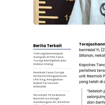
Torajachann
Berita Terkait
berinisial YL
Tak Lagi Menumpuk,
Sillanan, nek
Sampah di TPA Tana
Toraja Kini Dipilah dan
Didaur Ulang
Kapolres Tan
peristiwa ters
Pemkab Tana Toraja
unit Resmob P
Perketat Pengawasan
LPG 3 Kg, Pangkalan
yang telah di a
Nakal Terancam
Ditindak
“Setelah 
Perumda Tirta Buisun
selanjut
Bantah Isu Pungli
dan berh
Sambungan Air, Direktur