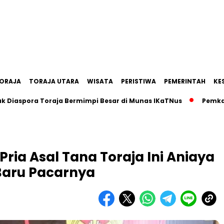
ORAJA
TORAJA UTARA
WISATA
PERISTIWA
PEMERINTAH
KE
ora Toraja Bermimpi Besar di Munas IKaTNus
Pemkab Tana 
ria Asal Tana Toraja Ini Aniaya
Baru Pacarnya