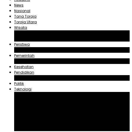
News
Nasional
Tana Toraja
Toraja Utara
Wisata
Obyek Wisata Tana Toraja
Obyek Wisata Toraja Utara
Peristiwa
Hukum dan Kriminal
Pemerintah
Zadrak Tombeg
Kesehatan
Pendidikan
Agama
Politik
Teknologi
Aplikasi
Asuransi
Blogger
Handphone
Sosial Media
Tiktok
Youtube