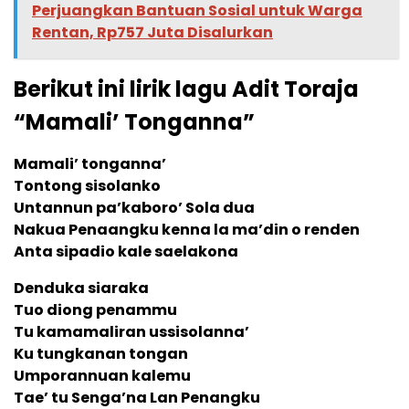
Perjuangkan Bantuan Sosial untuk Warga
Rentan, Rp757 Juta Disalurkan
Berikut ini lirik lagu Adit Toraja
“Mamali’ Tonganna”
Mamali’ tonganna’
Tontong sisolanko
Untannun pa’kaboro’ Sola dua
Nakua Penaangku kenna la ma’din o renden
Anta sipadio kale saelakona
Denduka siaraka
Tuo diong penammu
Tu kamamaliran ussisolanna’
Ku tungkanan tongan
Umporannuan kalemu
Tae’ tu Senga’na Lan Penangku