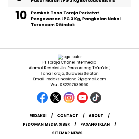
Pasar Murah LPG 3 Kg Berkedok Bisnis
Pemkab Tana Toraja Perketat
Pengawasan LPG 3 Kg, Pangkalan Nakal
Terancam Ditindak
PT Toraja Chanel Intermedia
Alamat Redaksi Jln. Poros Ariang To’ra’da’,
Tana Toraja, Sulawesi Selatan
Email : redaksinasional21@gmail.com
Wa : 082297539960
REDAKSI
CONTACT
ABOUT
PEDOMAN MEDIA SIBER
PASANG IKLAN
SITEMAP NEWS