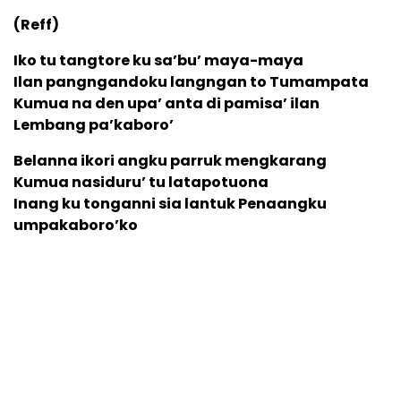
(Reff)
Iko tu tangtore ku sa’bu’ maya-maya
Ilan pangngandoku langngan to Tumampata
Kumua na den upa’ anta di pamisa’ ilan
Lembang pa’kaboro’
Belanna ikori angku parruk mengkarang
Kumua nasiduru’ tu latapotuona
Inang ku tonganni sia lantuk Penaangku
umpakaboro’ko