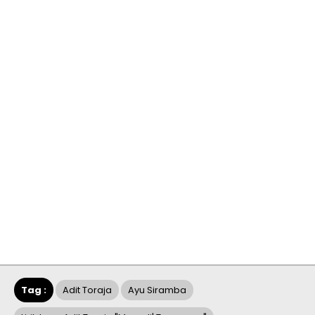
Tag :
Adit Toraja
Ayu Siramba