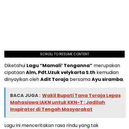
SCROLL TO RESUME CONTENT
Diketahui
Lagu “Mamali’ Tonganna”
merupakan
cipataan
Alm, Pdt.Uzuk velykarta S.th
kemudian
dinyayikan oleh
Adit Toraja
bersama
Ayu siramba
.
BACA JUGA :
Wakil Bupati Tana Toraja Lepas
Mahasiswa IAKN untuk KKN-T : Jadilah
Inspirator di Tengah Masyarakat
Lagu ini menceritakan rasa rindu yang tak