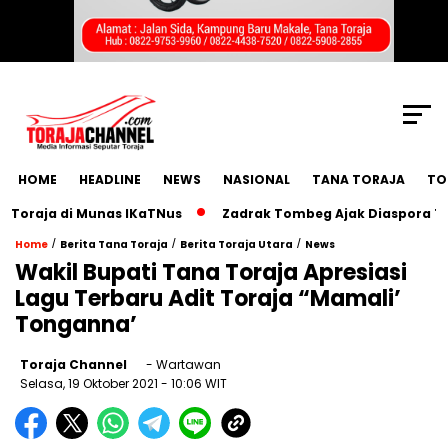
SCROLL TO CONTINUE WITH CONTENT
HOME
HEADLINE
NEWS
NASIONAL
TANA TORAJA
TO
aja di Munas IKaTNus
Zadrak Tombeg Ajak Diaspora Toraja
/
/
/
Home
Berita Tana Toraja
Berita Toraja Utara
News
Wakil Bupati Tana Toraja Apresiasi
Lagu Terbaru Adit Toraja “Mamali’
Tonganna’
Toraja Channel
- Wartawan
Selasa, 19 Oktober 2021
- 10:06 WIT