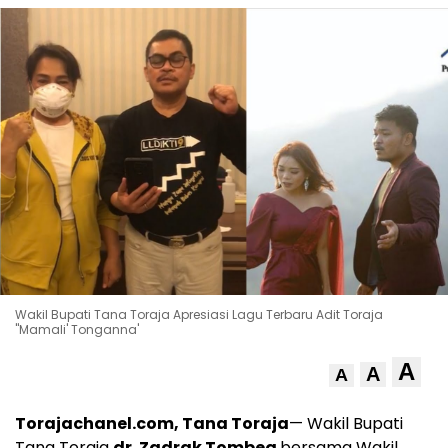
Wakil Bupati Tana Toraja Apresiasi Lagu Terbaru Adit Toraja
"Mamali' Tonganna'
A
A
A
Torajachanel.com, Tana Toraja
— Wakil Bupati
Tana Toraja
dr. Zadrak Tombeq
bersama Wakil