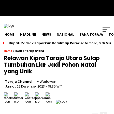
SCROLL TO CONTINUE WITH CONTENT
HOME
HEADLINE
NEWS
NASIONAL
TANA TORAJA
TO
Bupati Zadrak Paparkan Roadmap Pariwisata Toraja di Mun
/
Home
Berita Toraja Utara
Relawan Kipra Toraja Utara Sulap
Tumbuhan Liar Jadi Pohon Natal
yang Unik
Toraja Channel
- Wartawan
Jumat, 22 Desember 2023
- 18:35 WIT