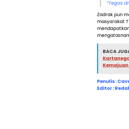
“Tegas dr
Zadrak pun m
masyarakat Ta
mendapatkan 
mengatasnama
BACA JUGA
Kartanegar
Kemajuan
Penulis : Cav
Editor : Reda