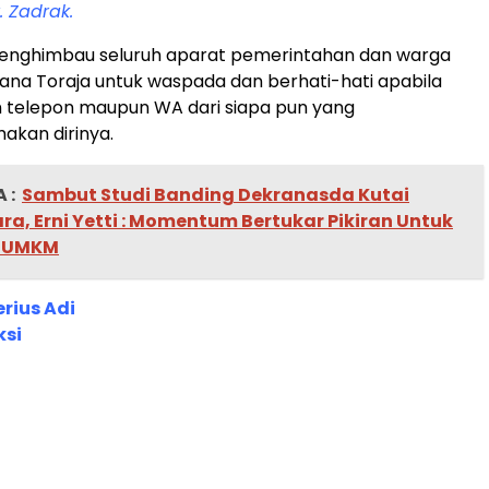
. Zadrak.
enghimbau seluruh aparat pemerintahan dan warga
na Toraja untuk waspada dan berhati-hati apabila
telepon maupun WA dari siapa pun yang
kan dirinya.
 :
Sambut Studi Banding Dekranasda Kutai
a, Erni Yetti : Momentum Bertukar Pikiran Untuk
 UMKM
erius Adi
ksi