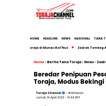
HOME
HEADLINE
NEWS
NASIONAL
TANA T
Pariwisata Toraja di Munas IKaTNus
Zadrak Tombeg Ajak Di
Home
Berita Tana Toraja
News
Zadr
/
/
/
Beredar Penipuan Pes
Toraja, Modus Bekin
Toraja Channel
- Wartawan
Jumat, 14 April 2023
- 13:44 WIT