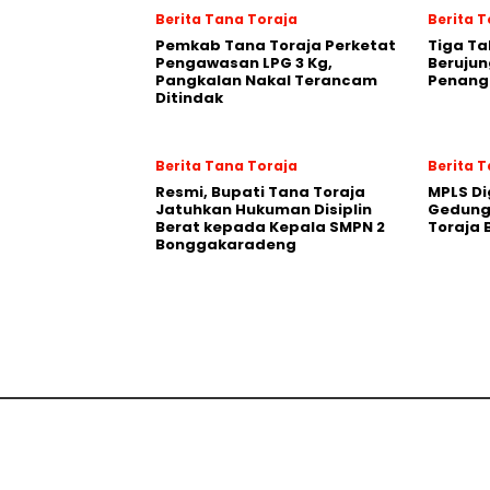
Berita Tana Toraja
Berita T
Pemkab Tana Toraja Perketat
Tiga Ta
Pengawasan LPG 3 Kg,
Berujun
Pangkalan Nakal Terancam
Penang
Ditindak
Berita Tana Toraja
Berita 
Resmi, Bupati Tana Toraja
MPLS Di
Jatuhkan Hukuman Disiplin
Gedung
Berat kepada Kepala SMPN 2
Toraja
Bonggakaradeng