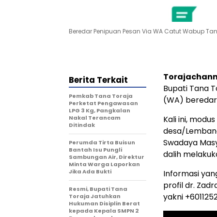
Beredar Penipuan Pesan Via WA Catut Wabup Ta
Torajachann
Berita Terkait
Bupati Tana T
Pemkab Tana Toraja
(WA) beredar
Perketat Pengawasan
LPG 3 Kg, Pangkalan
Nakal Terancam
Kali ini, mod
Ditindak
desa/Lemban
Swadaya Masy
Perumda Tirta Buisun
Bantah Isu Pungli
dalih melakuk
Sambungan Air, Direktur
Minta Warga Laporkan
Jika Ada Bukti
Informasi yan
profil dr. Za
Resmi, Bupati Tana
yakni +601125
Toraja Jatuhkan
Hukuman Disiplin Berat
kepada Kepala SMPN 2