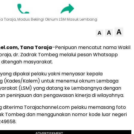
na Toraja, Modus Bekingi Oknum LSM Masuk Lembang
A
A
A
el.com, Tana Toraja
–Penipuan mencatut nama
Wakil
oraja, dr. Zadrak Tombeg
melalui pesan Whatsapp
 ditengah masyarakat.
us yang dipakai pelaku yakni menyasar kepala
g (Kades/Kalem) untuk menemui oknum Lembaga
arakat (LSM) yang datang ke Lembangnya dengan
an peninjauan dan pengawasan kinerja di wilayahnya.
g diterima
Torajachannel.com
pelaku memasang foto
drak Tombeg dan menggunakan nomor kode luar negeri
249658.
ADVERTISEMENT