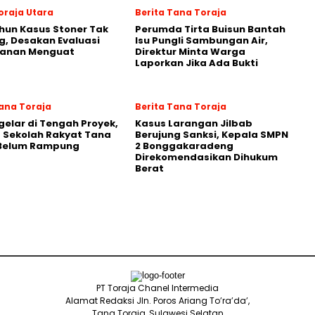
oraja Utara
Berita Tana Toraja
hun Kasus Stoner Tak
Perumda Tirta Buisun Bantah
g, Desakan Evaluasi
Isu Pungli Sambungan Air,
anan Menguat
Direktur Minta Warga
Laporkan Jika Ada Bukti
Tana Toraja
Berita Tana Toraja
gelar di Tengah Proyek,
Kasus Larangan Jilbab
 Sekolah Rakyat Tana
Berujung Sanksi, Kepala SMPN
 Belum Rampung
2 Bonggakaradeng
Direkomendasikan Dihukum
Berat
PT Toraja Chanel Intermedia
Alamat Redaksi Jln. Poros Ariang To’ra’da’,
Tana Toraja, Sulawesi Selatan