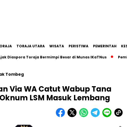
ORAJA
TORAJA UTARA
WISATA
PERISTIWA
PEMERINTAH
KE
aspora Toraja Bermimpi Besar di Munas IKaTNus
Pemkab Ta
ak Tombeg
an Via WA Catut Wabup Tana
gi Oknum LSM Masuk Lembang