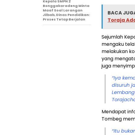
Kepala SMPN 2
Bonggakaradeng Minta
Maaf Soal Larangan
BACA JUGA
Jilbab, Dinas Pendidikan:
Toraja Ad
Proses Tetap Berjalan
Sejumlah Kepa
mengaku tela
melakukan ko
yang mengatas
juga menyimpa
“Iya kem
disuruh j
Lembang G
Torajach
Mendapat info
Tombeg memas
“Itu buka