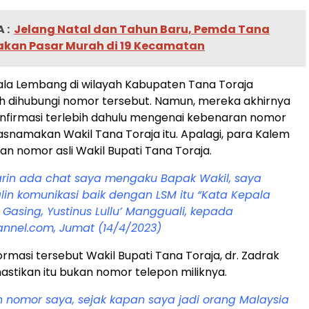
 :
Jelang Natal dan Tahun Baru, Pemda Tana
akan Pasar Murah di 19 Kecamatan
la Lembang di wilayah Kabupaten Tana Toraja
h dihubungi nomor tersebut. Namun, mereka akhirnya
nfirmasi terlebih dahulu mengenai kebenaran nomor
namakan Wakil Tana Toraja itu. Apalagi, para Kalem
n nomor asli Wakil Bupati Tana Toraja.
arin ada chat saya mengaku Bapak Wakil, saya
alin komunikasi baik dengan LSM itu “Kata Kepala
asing, Yustinus Lullu’ Mangguali, kepada
annel.com, Jumat (14/4/2023)
rmasi tersebut Wakil Bupati Tana Toraja, dr. Zadrak
tikan itu bukan nomor telepon miliknya.
n nomor saya, sejak kapan saya jadi orang Malaysia