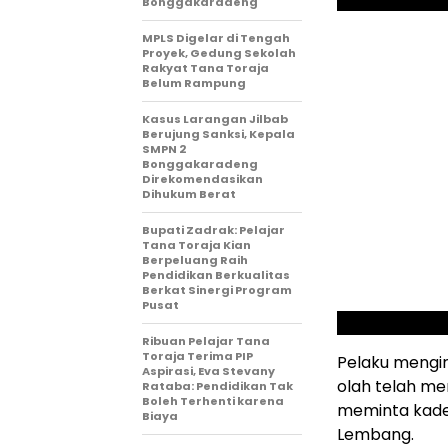
Bonggakaradeng
MPLS Digelar di Tengah
Proyek, Gedung Sekolah
Rakyat Tana Toraja
Belum Rampung
Kasus Larangan Jilbab
Berujung Sanksi, Kepala
SMPN 2
Bonggakaradeng
Direkomendasikan
Dihukum Berat
Bupati Zadrak: Pelajar
Tana Toraja Kian
Berpeluang Raih
Pendidikan Berkualitas
Berkat Sinergi Program
Pusat
Ribuan Pelajar Tana
Toraja Terima PIP
Pelaku mengi
Aspirasi, Eva Stevany
olah telah me
Rataba: Pendidikan Tak
Boleh Terhenti karena
meminta kade
Biaya
Lembang.