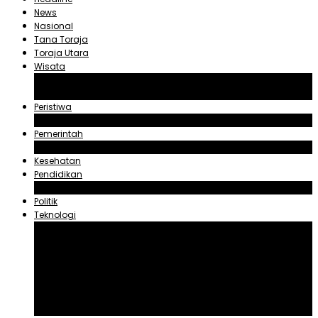
News
Nasional
Tana Toraja
Toraja Utara
Wisata
Obyek Wisata Tana Toraja
Obyek Wisata Toraja Utara
Peristiwa
Hukum dan Kriminal
Pemerintah
Zadrak Tombeg
Kesehatan
Pendidikan
Agama
Politik
Teknologi
Aplikasi
Asuransi
Blogger
Handphone
Sosial Media
Tiktok
Youtube