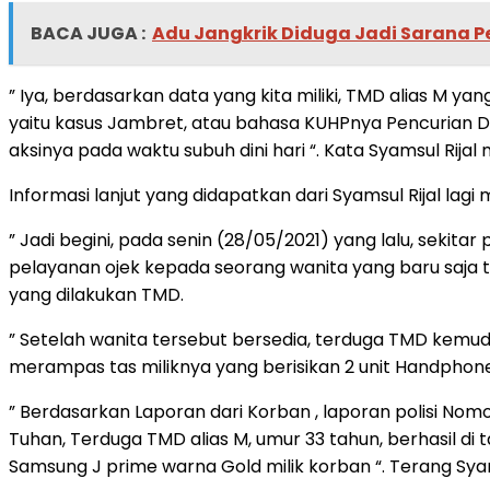
BACA JUGA :
Adu Jangkrik Diduga Jadi Sarana Pe
” Iya, berdasarkan data yang kita miliki, TMD alias M y
yaitu kasus Jambret, atau bahasa KUHPnya Pencurian D
aksinya pada waktu subuh dini hari “. Kata Syamsul Rijal
Informasi lanjut yang didapatkan dari Syamsul Rijal lag
” Jadi begini, pada senin (28/05/2021) yang lalu, sekit
pelayanan ojek kepada seorang wanita yang baru saja tu
yang dilakukan TMD.
” Setelah wanita tersebut bersedia, terduga TMD kemud
merampas tas miliknya yang berisikan 2 unit Handphone 
” Berdasarkan Laporan dari Korban , laporan polisi Nomor :
Tuhan, Terduga TMD alias M, umur 33 tahun, berhasil di
Samsung J prime warna Gold milik korban “. Terang Syams