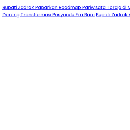
Bupati Zadrak Paparkan Roadmap Pariwisata Toraja di 
Dorong Transformasi Posyandu Era Baru
Bupati Zadrak 