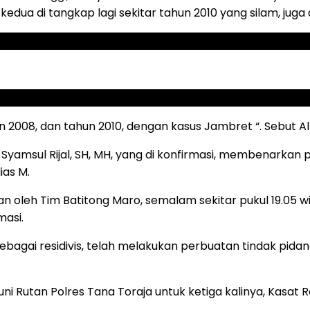
edua di tangkap lagi sekitar tahun 2010 yang silam, jug
n 2008, dan tahun 2010, dengan kasus Jambret “. Sebut A
. Syamsul Rijal, SH, MH, yang di konfirmasi, membenarka
ias M.
n oleh Tim Batitong Maro, semalam sekitar pukul 19.05 wit
masi.
 sebagai residivis, telah melakukan perbuatan tindak pid
uni Rutan Polres Tana Toraja untuk ketiga kalinya, Kasa