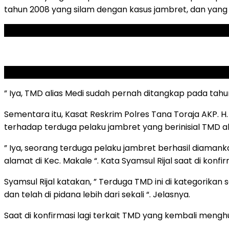
tahun 2008 yang silam dengan kasus jambret, dan yang k
ADVERTISEMENT
SCROLL TO RESUME CONTENT
” Iya, TMD alias Medi sudah pernah ditangkap pada tahu
Sementara itu, Kasat Reskrim Polres Tana Toraja AKP. H
terhadap terduga pelaku jambret yang berinisial TMD al
” Iya, seorang terduga pelaku jambret berhasil diamanka
alamat di Kec. Makale “. Kata Syamsul Rijal saat di konfir
Syamsul Rijal katakan, ” Terduga TMD ini di kategorikan
dan telah di pidana lebih dari sekali “. Jelasnya.
Saat di konfirmasi lagi terkait TMD yang kembali mengh