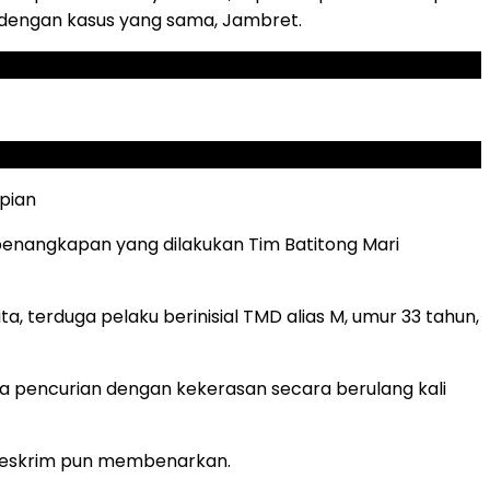
a dengan kasus yang sama, Jambret.
lpian
n penangkapan yang dilakukan Tim Batitong Mari
a, terduga pelaku berinisial TMD alias M, umur 33 tahun,
ana pencurian dengan kekerasan secara berulang kali
t Reskrim pun membenarkan.