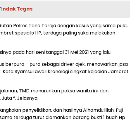
 Tindak Tegas
e Rutan Polres Tana Toraja dengan kasus yang sama pula,
bret spesialis HP, terduga paling suka melakukan
ya pada hari seni tanggal 31 Mei 2021 yang lalu.
dus berpura – pura sebagai driver ojek, menawarkan jasa
. Kata Syamsul awali kronologi singkat kejadian Jambret
rjalanan, TMD menurunkan paksa wanita ini, dan
Juta “. Jelasnya.
rangkaian penyelidikan, dan hasilnya Alhamdulillah, Puji
ersama terduga turut diamankan barang bukti 1 buah Hp