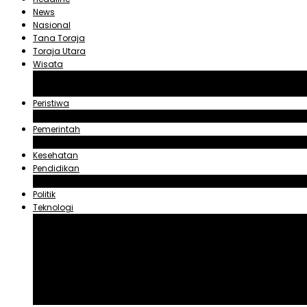
News
Nasional
Tana Toraja
Toraja Utara
Wisata
Obyek Wisata Tana Toraja
Obyek Wisata Toraja Utara
Peristiwa
Hukum dan Kriminal
Pemerintah
Zadrak Tombeg
Kesehatan
Pendidikan
Agama
Politik
Teknologi
Aplikasi
Asuransi
Blogger
Handphone
Sosial Media
Tiktok
Youtube