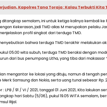
rjudian, Kapolres Tana Toraja : Kalau Terbukti Kita
ang ditangkap semalam, ini untuk ketiga kalinya kembali k
engan Kekerasan, jadi TMD alias M merupakan pelaku Jam
 menjelaskan profil singkat dari terduga TMD.
i menyebutkan bahwa terduga TMD terakhir melakukan aksin
ar pukul 05.00 wita subuh, terduga TMD beraksi dengan mo
run dari bus penumpang Litha, yang tiba dari makassar “
ian mengantar ke lokasi yang dituju, namun di tengah pe
Merk Samsung dan Nokia, serta uang tunai sebesar Rp. 2 
 LPB / 91 / VI / 2021, tanggal 01 Juni 2021, Kita lakukan se
 tangkap hari Sabtu (5/06), pukul 19.05 WITA semalam, b
ul Rijal.