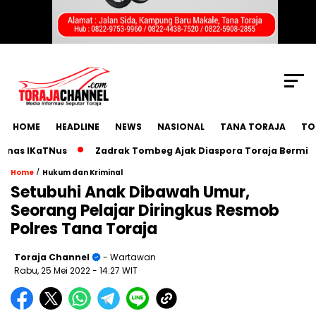
SCROLL TO CONTINUE WITH CONTENT
HOME
HEADLINE
NEWS
NASIONAL
TANA TORAJA
TO
 IKaTNus
Zadrak Tombeg Ajak Diaspora Toraja Bermimpi Be
/
Home
Hukum dan Kriminal
Setubuhi Anak Dibawah Umur,
Seorang Pelajar Diringkus Resmob
Polres Tana Toraja
Toraja Channel
- Wartawan
Rabu, 25 Mei 2022
- 14:27 WIT