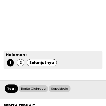
Halaman :
1
2
Selanjutnya
Tag :
Berita Olahraga
Sepakbola
BERITA TERKAIT