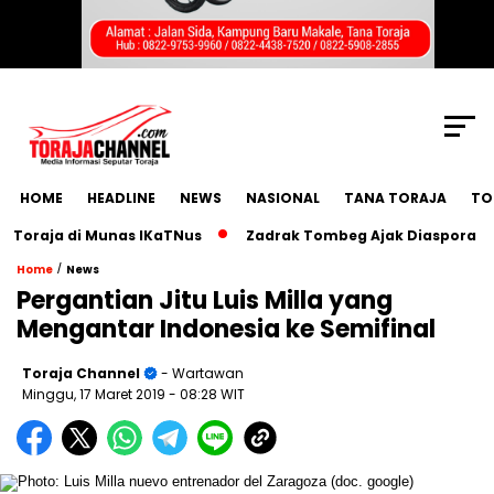
SCROLL TO CONTINUE WITH CONTENT
HOME
HEADLINE
NEWS
NASIONAL
TANA TORAJA
TO
aja di Munas IKaTNus
Zadrak Tombeg Ajak Diaspora Toraja
/
Home
News
Pergantian Jitu Luis Milla yang
Mengantar Indonesia ke Semifinal
Toraja Channel
- Wartawan
Minggu, 17 Maret 2019
- 08:28 WIT