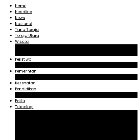
Home
Headline
News
Nasional
Tana Toraja
Toraja Utara
Wisata
Obyek Wisata Tana Toraja
Obyek Wisata Toraja Utara
Peristiwa
Hukum dan Kriminal
Pemerintah
Zadrak Tombeg
Kesehatan
Pendidikan
Agama
Politik
Teknologi
Aplikasi
Asuransi
Blogger
Handphone
Sosial Media