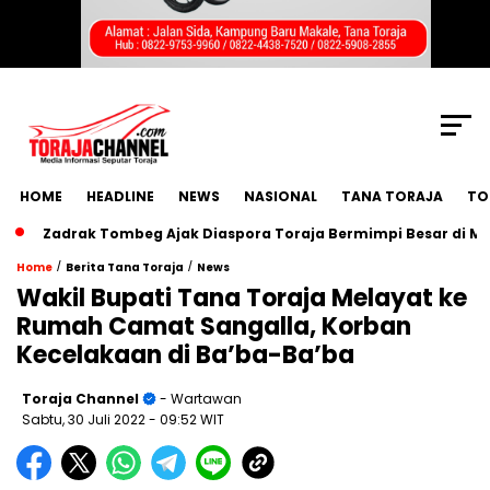
SCROLL TO CONTINUE WITH CONTENT
HOME
HEADLINE
NEWS
NASIONAL
TANA TORAJA
TO
adrak Tombeg Ajak Diaspora Toraja Bermimpi Besar di Munas I
/
/
Home
Berita Tana Toraja
News
Wakil Bupati Tana Toraja Melayat ke
Rumah Camat Sangalla, Korban
Kecelakaan di Ba’ba-Ba’ba
Toraja Channel
- Wartawan
Sabtu, 30 Juli 2022
- 09:52 WIT