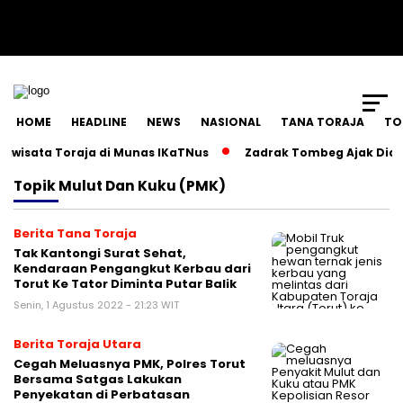
SCROLL TO CONTINUE WITH CONTENT
HOME
HEADLINE
NEWS
NASIONAL
TANA TORAJA
TO
wisata Toraja di Munas IKaTNus
Zadrak Tombeg Ajak Diasp
Topik
Mulut Dan Kuku (PMK)
Berita Tana Toraja
Tak Kantongi Surat Sehat,
Kendaraan Pengangkut Kerbau dari
Torut Ke Tator Diminta Putar Balik
Senin, 1 Agustus 2022 - 21:23 WIT
Berita Toraja Utara
Cegah Meluasnya PMK, Polres Torut
Bersama Satgas Lakukan
Penyekatan di Perbatasan